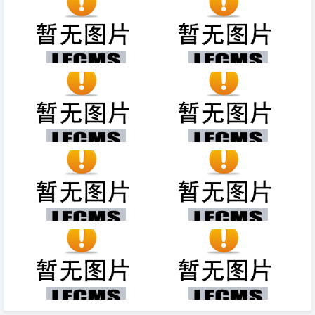
气／舒适性出色／性价比高
价格）
吃黑鱼为什么要剥皮，不去皮也
夏天喝什么汤降火，冰糖银耳汤
是可以食用
有降火效果
嚼槟榔的危害有哪些，导致神经
只狼傀儡术怎么用（只狼傀儡术
性的／损伤牙齿
怎么用?）
商务厅是干什么的（山东省商务
女人常吃什么坚果抗衰老，可以
厅是干什么的）
吃核桃/松子/花生
过期牛奶千万别扔11种用途，
雷霆咆哮打野出装，核心装备、