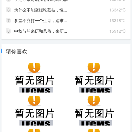
6
为什么不能空腹吃荔枝，性...
16342℃
7
参差不齐打一个生肖，追求...
16318℃
8
中秋节的来历和风俗，来历...
15912℃
猜你喜欢
吴凡为什么不被问责，吴凡的背
生抽和老抽的区别和用法，如何
景与影响力／舆论的影响
辨别老抽和生抽
别克英朗车主评价如何，外观大
桂花价格（桂花价格2020最新