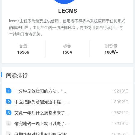
LECMS
lecms主程序为免费提供使用，使用者不得将本系统应用于任何形式
的非法用途，由此产生的一切法律风险，需由使用者自行承担，与
本站和开发者无关。
文章
标签
浏览量
16566
1564
100W+
阅读排行
1
一分钟见效壮阳的方法，“...
19213℃
2
中医把脉为啥能知道手婬，...
18092℃
3
艾灸一年后什么病都出来了...
17821℃
4
铺完地砖一晚上就可以走了...
17219℃
5
孕期热敷对胎儿有影响吗?知...
16350℃