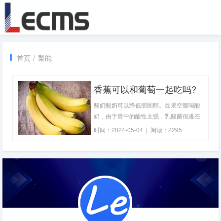
首页
/
梨能
香蕉可以和葡萄一起吃吗?
苹果、香蕉、葡萄和梨可以
酸奶酸奶可以降低胆固醇。如果空腹喝酸
一起吃吗?
奶，由于胃中的酸性太强，乳酸菌很难在
胃液中存活，这会降低酸奶的保健功能。
时间：2024-05-04 | 阅读：2295
如果你和香蕉一起吃，对你的健康没有好
处。对于一些脾胃