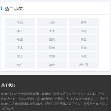
植物肥料／饲料添加剂／面膜
辅助装备、技能加点和符文选择
热门标签
孕妇
月经
怀孕
多久
宝宝
治疗
经期
期间
感冒
手术
医保
报销
带上
水果
小孩
软件
加热
维生素
关于我们
lecms主程序为免费提供使用，使用者不得将本系统应用于任何形式的非法用途，
由此产生的一切法律风险，需由使用者自行承担，与本站和开发者无关。一旦使用
lecms，表示您即承认您已阅读、理解并同意受此条款的约束，并遵守所有相应法
律和法规。