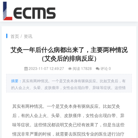
首页
/
资讯
艾灸一年后什么病都出来了，主要两种情况
（艾灸后的排病反应）
2023-11-07 12:49:27
阅读 17828
评论 0
摘要：
其实有两种情况。一个是艾灸本身有驱病反应。比如艾灸后，有
的人会上火、头晕、皮肤瘙痒，女性会出现白带、异味等症状。这些情
况都说明艾灸已经有效果了，但是当这些情况非常严重的时候，就需要
去医院找专业的医生进行治疗了。艾灸后的排病反应有哪些1、返病释
其实有两种情况。一个是艾灸本身有驱病反应。比如艾灸
义：老毛病又犯
后，有的人会上火、头晕、皮肤瘙痒，女性会出现白带、异
味等症状。这些情况都说明艾灸已经有效果了，但是当这些
情况非常严重的时候，就需要去医院找专业的医生进行治疗