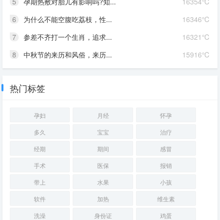
5
孕期热敷对胎儿有影响吗?知...
16354℃
6
为什么不能空腹吃荔枝，性...
16346℃
7
参差不齐打一个生肖，追求...
16321℃
8
中秋节的来历和风俗，来历...
15916℃
热门标签
孕妇
月经
怀孕
多久
宝宝
治疗
经期
期间
感冒
手术
医保
报销
带上
水果
小孩
软件
加热
维生素
洗澡
身份证
鸡蛋