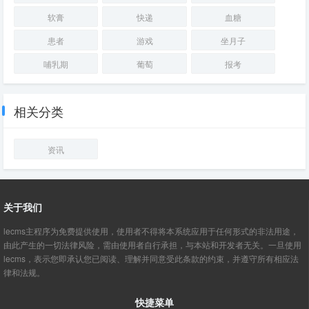
软膏
快递
血糖
患者
游戏
坐月子
哺乳期
葡萄
报考
相关分类
资讯
关于我们
lecms主程序为免费提供使用，使用者不得将本系统应用于任何形式的非法用途，
由此产生的一切法律风险，需由使用者自行承担，与本站和开发者无关。一旦使用
lecms，表示您即承认您已阅读、理解并同意受此条款的约束，并遵守所有相应法
律和法规。
快捷菜单