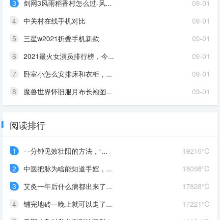
3
剑网3风雨稻香村怎么过-风...
09-01
4
中关村在线手机对比
09-01
5
三星w2021折叠手机新款
09-01
6
2021最火女演员排行榜，今...
09-01
7
卧室小怎么安排床和衣柜，...
09-01
8
魔兽世界怀旧服月布长袍图...
09-01
阅读排行
1
一分钟见效壮阳的方法，“...
19216℃
2
中医把脉为啥能知道手婬，...
18098℃
3
艾灸一年后什么病都出来了...
17828℃
4
铺完地砖一晚上就可以走了...
17221℃