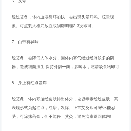
6、头晕
经过艾灸，体内血液循环加快，会出现头晕耳鸣、眩晕现
象。可点刺大椎穴放血或刮痧调理2-3次即可;
7、白带有异味
经艾灸，会降低人体水分，因体内寒气经过经脉较多的阴
器，造成细菌滋生;保持外阴干爽，多喝水，吃清淡食物即可
8、身上有红点发痒
经艾灸，体内寒湿经皮肤排出体外，垃圾毒素经过皮肤，其
表现形式为起红点，红疹，发痒。正常艾灸即可!若不能忍
受，可涂抹药膏，但不能停止艾灸，避免病毒返回体内!