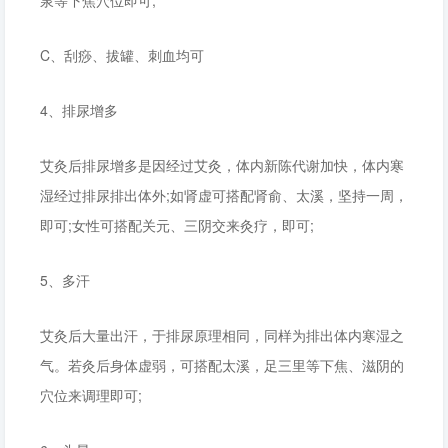
泉等下焦穴位即可;
C、刮痧、拔罐、刺血均可
4、排尿增多
艾灸后排尿增多是因经过艾灸，体内新陈代谢加快，体内寒
湿经过排尿排出体外;如肾虚可搭配肾俞、太溪，坚持一周，
即可;女性可搭配关元、三阴交来灸疗，即可;
5、多汗
艾灸后大量出汗，于排尿原理相同，同样为排出体内寒湿之
气。若灸后身体虚弱，可搭配太溪，足三里等下焦、滋阴的
穴位来调理即可;