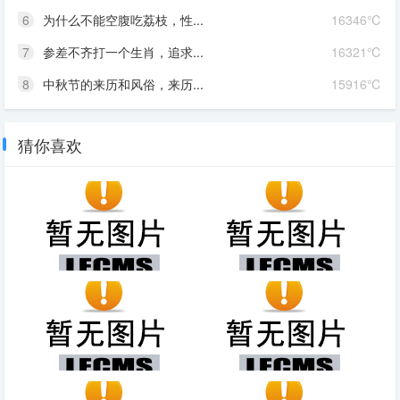
6
为什么不能空腹吃荔枝，性...
16346℃
7
参差不齐打一个生肖，追求...
16321℃
8
中秋节的来历和风俗，来历...
15916℃
猜你喜欢
13岁女生指挥撤离（勇敢与决
公主长相女王命星座女，天生公
断、背后故事、影响和启示）
主命，长得像仙女的三大星座
白芦笋价格多少钱一斤？60
右侧腹部隐痛要警惕三种病，阑
元-80元／斤之间
尾炎／肾结石／胆囊炎