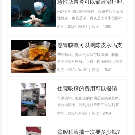
急性肠胃炎可以输液治疗吗,
糜烂性肠胃炎可以输液治疗
问题分析:根据你的描述，你患有胆汁反流
吗
性胃炎，也就是说，胃炎是由胃中的胆汁
反流引起的。胆汁反流性胃炎多由胃动力
时间：2024-05-01 | 阅读：1395
不良引起胆汁反流，刺激胃黏膜形成所
致。这种情况并不
感冒咳嗽可以喝陈皮水吗支
气管炎咳嗽可以喝陈皮水吗
帮助睡眠。陈皮的香味可以滋润、唤醒、
避免污染和唤醒。不仅可以唤醒你，香味
还可以安抚你的神经，帮助你入睡。陈皮
时间：2024-04-30 | 阅读：1542
泡水禁忌:胃酸过多、气虚或干咳患者不宜
饮用；服药期间
住院吸痰的费用可以报销
吗?一击就能清除我喉咙里
可以报销。吸痰管的作用是使痰液及时、
的痰
充分地吸出，特别是对于深气道达到底
部。你不能。因为吸痰是临床上常见的方
时间：2024-04-28 | 阅读：2054
法，手术是由医生和护士进行的，而为了
确保患者不会在吸痰
盆腔积液抽一次要多少钱?