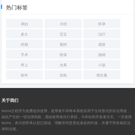
热门标签
孕妇
月经
怀孕
多久
宝宝
治疗
经期
期间
感冒
手术
医保
报销
带上
水果
小孩
软件
加热
维生素
关于我们
lecms主程序为免费提供使用，使用者不得将本系统应用于任何形式的非法用途，
由此产生的一切法律风险，需由使用者自行承担，与本站和开发者无关。一旦使用
lecms，表示您即承认您已阅读、理解并同意受此条款的约束，并遵守所有相应法
律和法规。