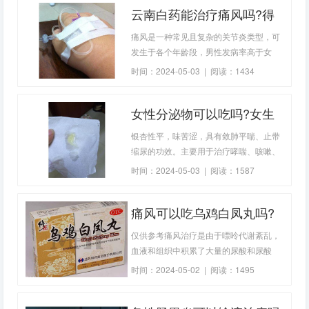
云南白药能治疗痛风吗?得
了脚痛风该怎么办?
痛风是一种常见且复杂的关节炎类型，可
发生于各个年龄段，男性发病率高于女
性。痛风患者常在夜间突然出现关节疼
时间：2024-05-03 | 阅读：1434
痛，起病急，疼痛剧烈，关节处有水肿、
红肿和炎症，疼痛逐渐
女性分泌物可以吃吗?女生
的白色分泌物有哪些?
银杏性平，味苦涩，具有敛肺平喘、止带
缩尿的功效。主要用于治疗哮喘、咳嗽、
白带过多、遗尿和尿频。因此，白果可以
时间：2024-05-03 | 阅读：1587
用来治疗白带。单吃白果能治疗白带吗？
单一药物的疗效有
痛风可以吃乌鸡白凤丸吗?
痛风可以吃乌鸡白凤丸吗?
仅供参考痛风治疗是由于嘌呤代谢紊乱，
血液和组织中积累了大量的尿酸和尿酸
盐。症状是手指、脚趾、膝盖和肘部等关
时间：2024-05-02 | 阅读：1495
节疼痛、肿胀甚至变形。痛风是由于长期
接触风湿和寒冷而引