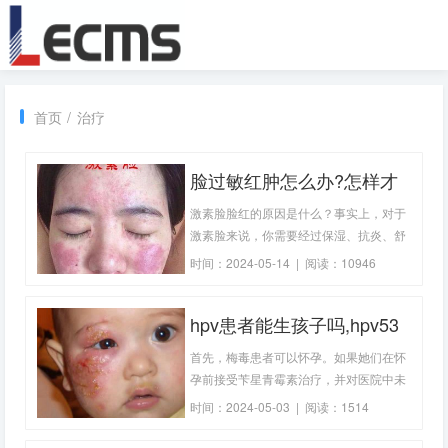
首页
/
治疗
脸过敏红肿怎么办?怎样才
能卸掉我的激素脸?
激素脸脸红的原因是什么？事实上，对于
激素脸来说，你需要经过保湿、抗炎、舒
敏、修复，最后修复受损的皮肤屏障，才
时间：2024-05-14 | 阅读：10946
能慢慢改善激素脸的症状，否则无法彻底
治愈。每个人的皮
hpv患者能生孩子吗,hpv53
能生孩子吗?
首先，梅毒患者可以怀孕。如果她们在怀
孕前接受苄星青霉素治疗，并对医院中未
再次感染的患者进行评估，她们无需进一
时间：2024-05-03 | 阅读：1514
步治疗即可怀孕。但是，也有一些情况需
要在怀孕前再次治