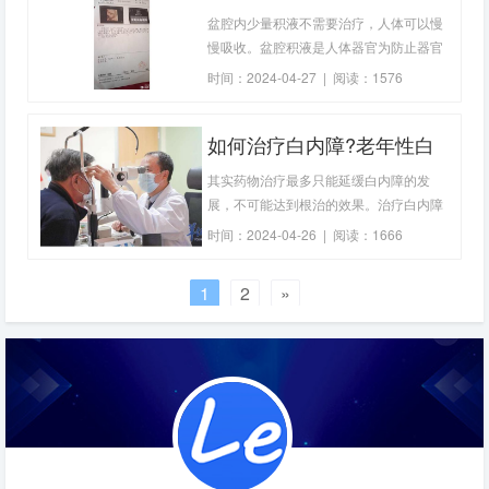
如何清除盆腔积液?
盆腔内少量积液不需要治疗，人体可以慢
慢吸收。盆腔积液是人体器官为防止器官
间粘连而分泌的，因此少量积液无关紧
时间：2024-04-27 | 阅读：1576
要，体内环境会保持分泌和吸收的平衡。
如果是大量积液，则
如何治疗白内障?老年性白
内障如何治疗?
其实药物治疗最多只能延缓白内障的发
展，不可能达到根治的效果。治疗白内障
的最佳方法是通过手术摘除白内障，然后
时间：2024-04-26 | 阅读：1666
植入人工晶状体以补偿摘除晶状体的屈光
力。白内障手术并不
1
2
»