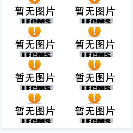
千叶豆腐和什么菜搭配（千叶豆
空气净化器价格（纳诺德朗空气
腐夹肉 *** ）
净化器价格）
嘴里经常发苦是怎么回事（嘴里
罗斯什么时候复出，伤病史、计
苦是怎么回事）
划、影响
国酒香30年多少钱一包？几千
吃饭吃到一半感觉恶心（吃饭吃
元到十几万元之间
到一半感觉恶心呕吐不出来）
中医号脉的原理及方法
空气炸锅炸薯条多少度多少分
钟，需要160度/15分钟