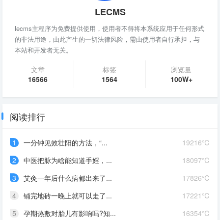
LECMS
lecms主程序为免费提供使用，使用者不得将本系统应用于任何形式
的非法用途，由此产生的一切法律风险，需由使用者自行承担，与
本站和开发者无关。
文章
标签
浏览量
16566
1564
100W+
阅读排行
1
一分钟见效壮阳的方法，“...
19216℃
2
中医把脉为啥能知道手婬，...
18097℃
3
艾灸一年后什么病都出来了...
17826℃
4
铺完地砖一晚上就可以走了...
17221℃
5
孕期热敷对胎儿有影响吗?知...
16354℃