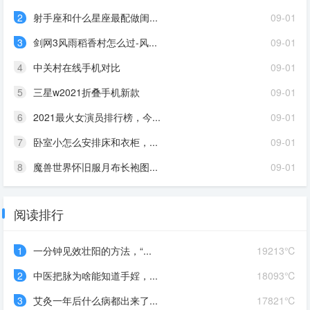
2
射手座和什么星座最配做闺...
09-01
3
剑网3风雨稻香村怎么过-风...
09-01
4
中关村在线手机对比
09-01
5
三星w2021折叠手机新款
09-01
6
2021最火女演员排行榜，今...
09-01
7
卧室小怎么安排床和衣柜，...
09-01
8
魔兽世界怀旧服月布长袍图...
09-01
阅读排行
1
一分钟见效壮阳的方法，“...
19213℃
2
中医把脉为啥能知道手婬，...
18093℃
3
艾灸一年后什么病都出来了...
17821℃