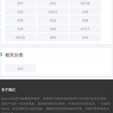
软件
加热
维生素
洗澡
身份证
鸡蛋
软膏
快递
血糖
患者
游戏
坐月子
哺乳期
葡萄
报考
相关分类
资讯
关于我们
lecms主程序为免费提供使用，使用者不得将本系统应用于任何形式的非法用途，
由此产生的一切法律风险，需由使用者自行承担，与本站和开发者无关。一旦使用
lecms，表示您即承认您已阅读、理解并同意受此条款的约束，并遵守所有相应法