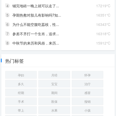
4
铺完地砖一晚上就可以走了...
17219℃
5
孕期热敷对胎儿有影响吗?知...
16351℃
6
为什么不能空腹吃荔枝，性...
16343℃
7
参差不齐打一个生肖，追求...
16318℃
8
中秋节的来历和风俗，来历...
15912℃
热门标签
孕妇
月经
怀孕
多久
宝宝
治疗
经期
期间
感冒
手术
医保
报销
带上
水果
小孩