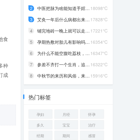
2
中医把脉为啥能知道手婬，...
18098℃
3
艾灸一年后什么病都出来了...
17828℃
4
铺完地砖一晚上就可以走了...
17221℃
他食
5
孕期热敷对胎儿有影响吗?知...
16354℃
6
为什么不能空腹吃荔枝，性...
16347℃
7
参差不齐打一个生肖，追求...
16322℃
多种
打成
8
中秋节的来历和风俗，来历...
15916℃
热门标签
孕妇
月经
怀孕
多久
宝宝
治疗
经期
期间
感冒