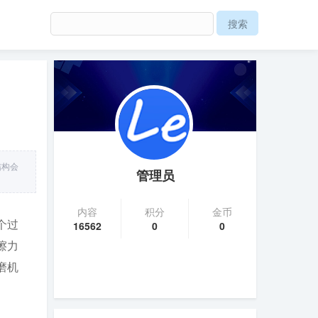
结构会
管理员
内容
积分
金币
个过
16562
0
0
擦力
磨机