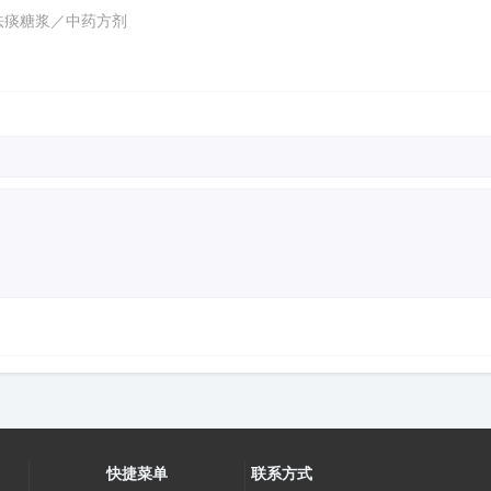
祛痰糖浆／中药方剂
快捷菜单
联系方式