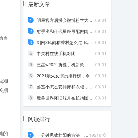
最新文章
1
明星官方后援会微博粉丝大...
09-01
2
射手座和什么星座最配做闺...
09-01
肠胃
3
剑网3风雨稻香村怎么过-风...
09-01
4
中关村在线手机对比
09-01
5
三星w2021折叠手机新款
09-01
6
2021最火女演员排行榜，今...
09-01
成糊
7
卧室小怎么安排床和衣柜，...
09-01
长期
8
魔兽世界怀旧服月布长袍图...
09-01
阅读排行
糖的
1
一分钟见效壮阳的方法，“...
19216℃