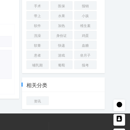
手术
医保
报销
带上
水果
小孩
软件
加热
维生素
洗澡
身份证
鸡蛋
软膏
快递
血糖
患者
游戏
坐月子
哺乳期
葡萄
报考
相关分类
资讯