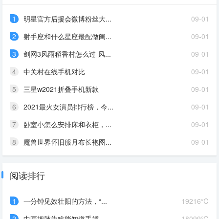
1
明星官方后援会微博粉丝大...
09-01
2
射手座和什么星座最配做闺...
09-01
3
剑网3风雨稻香村怎么过-风...
09-01
4
中关村在线手机对比
09-01
5
三星w2021折叠手机新款
09-01
6
2021最火女演员排行榜，今...
09-01
7
卧室小怎么安排床和衣柜，...
09-01
8
魔兽世界怀旧服月布长袍图...
09-01
阅读排行
1
一分钟见效壮阳的方法，“...
19216℃
2
中医把脉为啥能知道手婬，...
18099℃