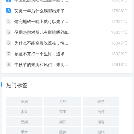
3
艾灸一年后什么病都出来了...
17828℃
4
铺完地砖一晚上就可以走了...
17221℃
5
孕期热敷对胎儿有影响吗?知...
16354℃
6
为什么不能空腹吃荔枝，性...
16347℃
7
参差不齐打一个生肖，追求...
16322℃
8
中秋节的来历和风俗，来历...
15916℃
热门标签
孕妇
月经
怀孕
多久
宝宝
治疗
经期
期间
感冒
手术
医保
报销