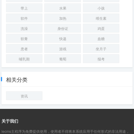
带上
水果
小孩
软件
加热
维生素
洗澡
身份证
鸡蛋
软膏
快递
血糖
患者
游戏
坐月子
哺乳期
葡萄
报考
相关分类
资讯
关于我们
lecms主程序为免费提供使用，使用者不得将本系统应用于任何形式的非法用途，