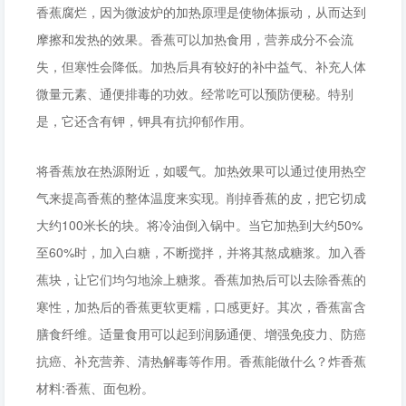
香蕉腐烂，因为微波炉的加热原理是使物体振动，从而达到
摩擦和发热的效果。香蕉可以加热食用，营养成分不会流
失，但寒性会降低。加热后具有较好的补中益气、补充人体
微量元素、通便排毒的功效。经常吃可以预防便秘。特别
是，它还含有钾，钾具有抗抑郁作用。
将香蕉放在热源附近，如暖气。加热效果可以通过使用热空
气来提高香蕉的整体温度来实现。削掉香蕉的皮，把它切成
大约100米长的块。将冷油倒入锅中。当它加热到大约50%
至60%时，加入白糖，不断搅拌，并将其熬成糖浆。加入香
蕉块，让它们均匀地涂上糖浆。香蕉加热后可以去除香蕉的
寒性，加热后的香蕉更软更糯，口感更好。其次，香蕉富含
膳食纤维。适量食用可以起到润肠通便、增强免疫力、防癌
抗癌、补充营养、清热解毒等作用。香蕉能做什么？炸香蕉
材料:香蕉、面包粉。