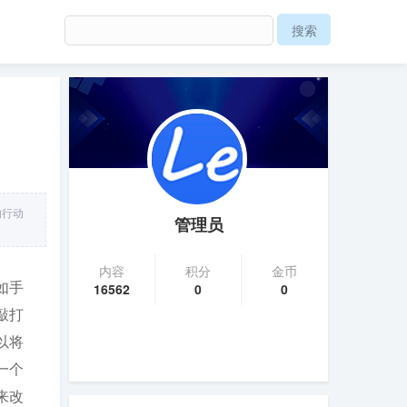
的行动
管理员
内容
积分
金币
如手
16562
0
0
敲打
以将
一个
来改