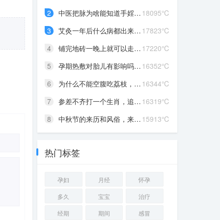
2
中医把脉为啥能知道手婬，...
18095℃
3
艾灸一年后什么病都出来了...
17823℃
4
铺完地砖一晚上就可以走了...
17220℃
5
孕期热敷对胎儿有影响吗?知...
16352℃
6
为什么不能空腹吃荔枝，性...
16344℃
7
参差不齐打一个生肖，追求...
16319℃
8
中秋节的来历和风俗，来历...
15913℃
热门标签
孕妇
月经
怀孕
多久
宝宝
治疗
经期
期间
感冒