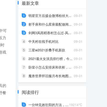
最新文章
1
明星官方后援会微博粉丝大...
09-01
2
射手座和什么星座最配做闺...
09-01
中可
3
剑网3风雨稻香村怎么过-风...
09-01
压力
4
中关村在线手机对比
09-01
同时
5
三星w2021折叠手机新款
09-01
游戏
6
2021最火女演员排行榜，今...
09-01
7
卧室小怎么安排床和衣柜，...
09-01
8
魔兽世界怀旧服月布长袍图...
09-01
具的
阅读排行
野餐
1
一分钟见效壮阳的方法，“...
19214℃