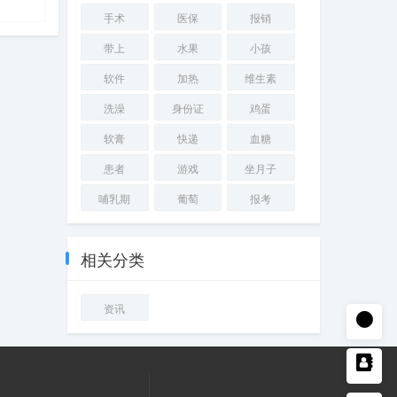
手术
医保
报销
带上
水果
小孩
软件
加热
维生素
洗澡
身份证
鸡蛋
软膏
快递
血糖
患者
游戏
坐月子
哺乳期
葡萄
报考
相关分类
资讯