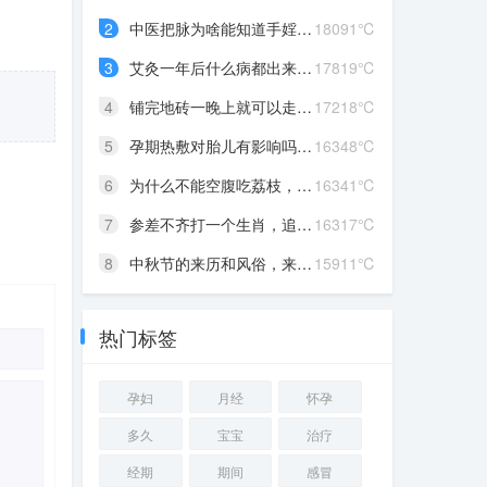
2
中医把脉为啥能知道手婬，...
18091℃
3
艾灸一年后什么病都出来了...
17819℃
4
铺完地砖一晚上就可以走了...
17218℃
5
孕期热敷对胎儿有影响吗?知...
16348℃
6
为什么不能空腹吃荔枝，性...
16341℃
7
参差不齐打一个生肖，追求...
16317℃
8
中秋节的来历和风俗，来历...
15911℃
热门标签
孕妇
月经
怀孕
多久
宝宝
治疗
经期
期间
感冒