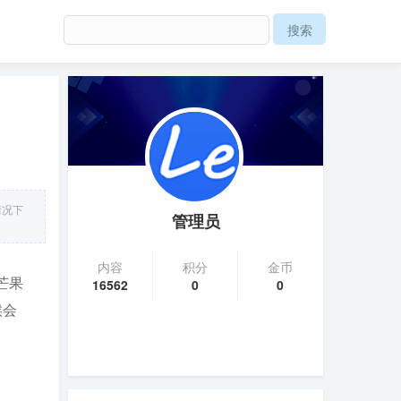
情况下
管理员
内容
积分
金币
芒果
16562
0
0
候会