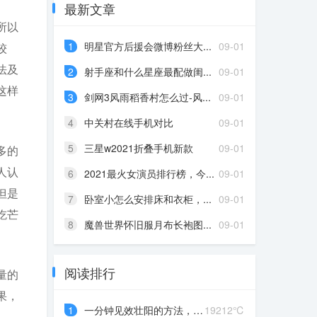
最新文章
所以
1
明星官方后援会微博粉丝大...
09-01
较
法及
2
射手座和什么星座最配做闺...
09-01
这样
3
剑网3风雨稻香村怎么过-风...
09-01
4
中关村在线手机对比
09-01
5
三星w2021折叠手机新款
09-01
多的
人认
6
2021最火女演员排行榜，今...
09-01
但是
7
卧室小怎么安排床和衣柜，...
09-01
吃芒
8
魔兽世界怀旧服月布长袍图...
09-01
阅读排行
量的
果，
1
一分钟见效壮阳的方法，“...
19212℃