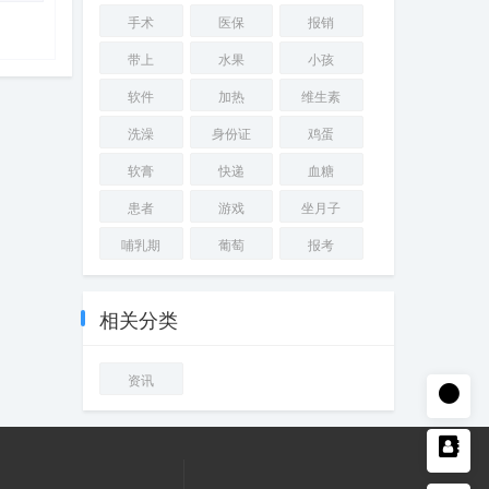
手术
医保
报销
带上
水果
小孩
软件
加热
维生素
洗澡
身份证
鸡蛋
软膏
快递
血糖
患者
游戏
坐月子
哺乳期
葡萄
报考
相关分类
资讯