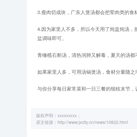
3.瘦肉切成块，广东人煲汤都会把荤肉类的食
4.因为家里人不多，所以今天用了炖盅炖汤，
盐调味即可。
青橄榄石斛汤，清热润肺又解毒，夏天的汤都
如果家里人多，可用汤锅煲汤，食材分量随之增
与你分享每日家常菜和一日三餐的细枝末节，
版权声明：xxxxxxxxx；
原文链接：
http://www.jxcity.cn/news/10822.html