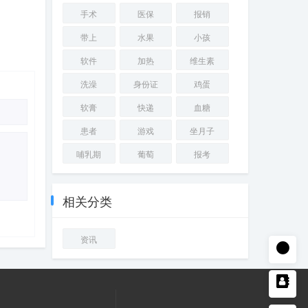
手术
医保
报销
带上
水果
小孩
软件
加热
维生素
洗澡
身份证
鸡蛋
软膏
快递
血糖
患者
游戏
坐月子
哺乳期
葡萄
报考
相关分类
资讯