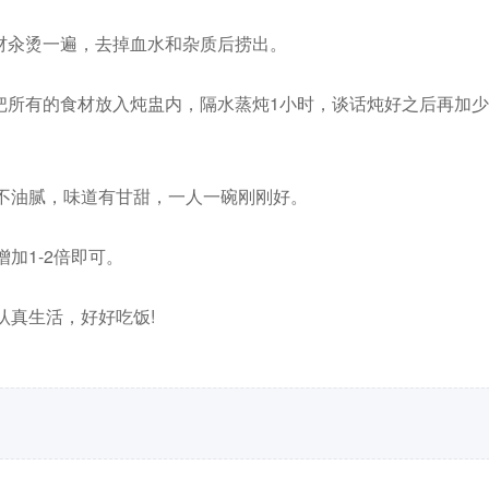
材汆烫一遍，去掉血水和杂质后捞出。
把所有的食材放入炖盅内，隔水蒸炖1小时，谈话炖好之后再加
不油腻，味道有甘甜，一人一碗刚刚好。
加1-2倍即可。
认真生活，好好吃饭!