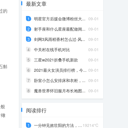
最新文章
过的
1
明星官方后援会微博粉丝大...
09-01
2
射手座和什么星座最配做闺...
09-01
3
剑网3风雨稻香村怎么过-风...
09-01
4
中关村在线手机对比
09-01
5
三星w2021折叠手机新款
09-01
石斛
6
2021最火女演员排行榜，今...
09-01
7
卧室小怎么安排床和衣柜，...
09-01
8
魔兽世界怀旧服月布长袍图...
09-01
一般
阅读排行
青橄
1
一分钟见效壮阳的方法，“...
19214℃