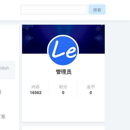
别热的
管理员
内容
积分
金币
间
16562
0
0
广东