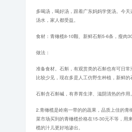
多喝汤，喝好汤，跟着广东妈妈学煲汤。今天
汤水，家人都受益。
食材：青橄榄8-10颗、新鲜石斛5-6条，瘦肉
做法：
准备食材。石斛，有观赏类的石斛也有可日常
比较少见，现在多是人工仿野生种植，新鲜的石
石斛含石斛碱，有养胃生津、滋阴清热的作用
2.青橄榄是岭南一带的的蔬果，品质上佳的青
菜市场买到的青橄榄价格在15-30元不等，
榄的汁儿更好地渗出。