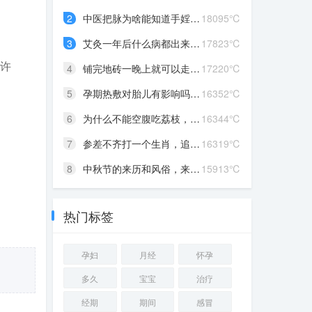
2
中医把脉为啥能知道手婬，...
18095℃
3
艾灸一年后什么病都出来了...
17823℃
少许
4
铺完地砖一晚上就可以走了...
17220℃
5
孕期热敷对胎儿有影响吗?知...
16352℃
6
为什么不能空腹吃荔枝，性...
16344℃
7
参差不齐打一个生肖，追求...
16319℃
8
中秋节的来历和风俗，来历...
15913℃
热门标签
孕妇
月经
怀孕
多久
宝宝
治疗
经期
期间
感冒